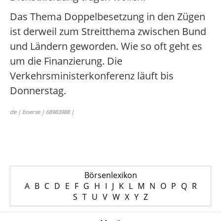
Das Thema Doppelbesetzung in den Zügen
ist derweil zum Streitthema zwischen Bund
und Ländern geworden. Wie so oft geht es
um die Finanzierung. Die
Verkehrsministerkonferenz läuft bis
Donnerstag.
de | boerse | 68983988 |
Börsenlexikon
A
B
C
D
E
F
G
H
I
J
K
L
M
N
O
P
Q
R
S
T
U
V
W
X
Y
Z