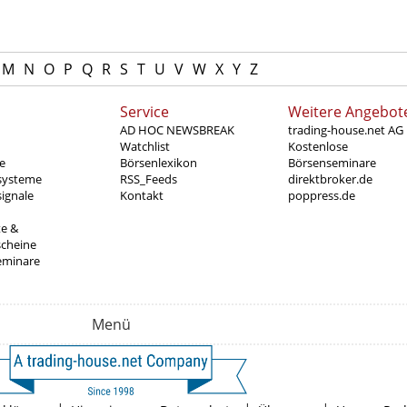
M
N
O
P
Q
R
S
T
U
V
W
X
Y
Z
Service
Weitere Angebot
AD HOC NEWSBREAK
trading-house.net AG
Watchlist
Kostenlose
e
Börsenlexikon
Börsenseminare
systeme
RSS_Feeds
direktbroker.de
ignale
Kontakt
poppress.de
te &
scheine
eminare
Menü