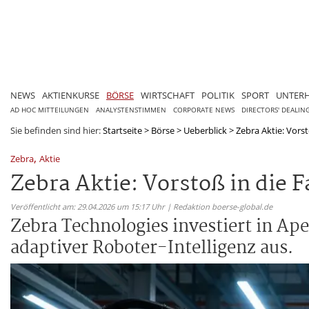
NEWS
AKTIENKURSE
BÖRSE
WIRTSCHAFT
POLITIK
SPORT
UNTER
AD HOC MITTEILUNGEN
ANALYSTENSTIMMEN
CORPORATE NEWS
DIRECTORS' DEALIN
Sie befinden sind hier:
Startseite
>
Börse
>
Ueberblick
>
Zebra Aktie: Vorst
,
Zebra
Aktie
Zebra Aktie: Vorstoß in die F
Veröffentlicht am: 29.04.2026 um 15:17 Uhr | Redaktion boerse-global.de
Zebra Technologies investiert in Ap
adaptiver Roboter-Intelligenz aus.