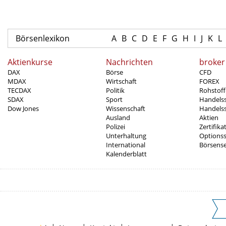
Börsenlexikon
A
B
C
D
E
F
G
H
I
J
K
L
Aktienkurse
Nachrichten
broker
DAX
Börse
CFD
MDAX
Wirtschaft
FOREX
TECDAX
Politik
Rohstoff
SDAX
Sport
Handels
Dow Jones
Wissenschaft
Handelss
Ausland
Aktien
Polizei
Zertifika
Unterhaltung
Options
International
Börsens
Kalenderblatt