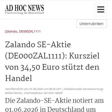
Unterrubriken
,
Zalando
DE000ZAL1111
Zalando SE-Aktie
(DE000ZAL1111): Kursziel
von 34,50 Euro stützt den
Handel
Veröffentlicht am: 01.06.2026 um 08:26 Uhr | Redaktionelle Verantwortung:
Rafael Müller,
Chefredakteur AD HOC NEWS
Die Zalando-SE-Aktie notiert am
01.06.2026 in Deutschland um