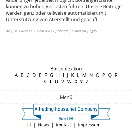
Änderungen jederzeit möglich. Börsengeschäfte
können zu hohen Verlusten führen. Unsere Beiträge
werden ganz oder teilweise automatisiert mit
Unterstützung von AI erstellt und geprüft.
de | DE000ZAL1111 | ZALANDO | boerse | 69460914 | bgmi
Börsenlexikon
A
B
C
D
E
F
G
H
I
J
K
L
M
N
O
P
Q
R
S
T
U
V
W
X
Y
Z
Menü
|
|
|
|
|
i
News
Kontakt
Impressum