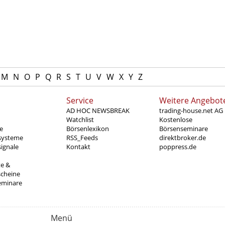
M
N
O
P
Q
R
S
T
U
V
W
X
Y
Z
Service
Weitere Angebot
AD HOC NEWSBREAK
trading-house.net AG
Watchlist
Kostenlose
e
Börsenlexikon
Börsenseminare
systeme
RSS_Feeds
direktbroker.de
ignale
Kontakt
poppress.de
te &
scheine
eminare
Menü