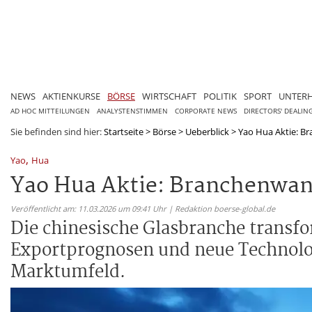
NEWS
AKTIENKURSE
BÖRSE
WIRTSCHAFT
POLITIK
SPORT
UNTER
AD HOC MITTEILUNGEN
ANALYSTENSTIMMEN
CORPORATE NEWS
DIRECTORS' DEALIN
Sie befinden sind hier:
Startseite
>
Börse
>
Ueberblick
>
Yao Hua Aktie: B
,
Yao
Hua
Yao Hua Aktie: Branchenwan
Veröffentlicht am: 11.03.2026 um 09:41 Uhr | Redaktion boerse-global.de
Die chinesische Glasbranche transfo
Exportprognosen und neue Technolog
Marktumfeld.