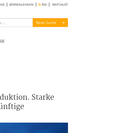
OGS
BÖRSENLEXIKON
RSS
WATCHLIST
Menü ein-/ausblenden
News Suche
GE
oduktion. Starke
ünftige