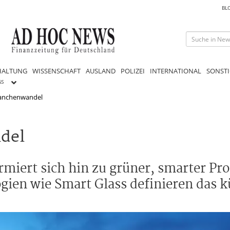
BL
HALTUNG
WISSENSCHAFT
AUSLAND
POLIZEI
INTERNATIONAL
SONSTI
GS
ranchenwandel
del
rmiert sich hin zu grüner, smarter Pr
ien wie Smart Glass definieren das k