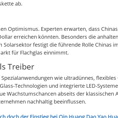
kette ab.
sen Optimismus. Experten erwarten, dass Chinas
Dollar erreichen könnten. Besonders die anhalte
Solarsektor festigt die führende Rolle Chinas im
arkt für Flachglas einnimmt.
ls Treiber
Spezialanwendungen wie ultradünnes, flexibles 
Glass-Technologien und integrierte LED-System
eue Wachstumschancen abseits der klassischen A
ternehmen nachhaltig beeinflussen.
ich doch der Einstieg bei
Qin Huang Dao Yao Hua