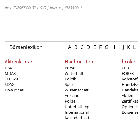
de | CNE000000L32 | YAO | boerse | 68658844 |
Börsenlexikon
A
B
C
D
E
F
G
H
I
J
K
L
Aktienkurse
Nachrichten
broker
DAX
Börse
CFD
MDAX
Wirtschaft
FOREX
TECDAX
Politik
Rohstoff
SDAX
Sport
Handels
Dow Jones
Wissenschaft
Handelss
Ausland
Aktien
Polizei
Zertifika
Unterhaltung
Options
International
Börsens
Kalenderblatt