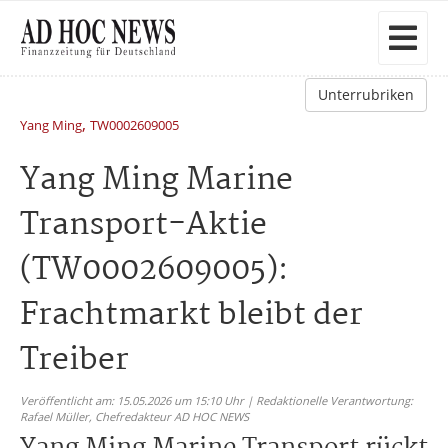
Unterrubriken
,
Yang Ming
TW0002609005
Yang Ming Marine
Transport-Aktie
(TW0002609005):
Frachtmarkt bleibt der
Treiber
Veröffentlicht am: 15.05.2026 um 15:10 Uhr | Redaktionelle Verantwortung:
Rafael Müller,
Chefredakteur AD HOC NEWS