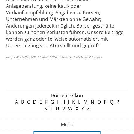
Anlageberatung, keine Kauf- oder
Verkaufsempfehlung. Angaben zu Kursen,
Unternehmen und Märkten ohne Gewähr;
Änderungen jederzeit möglich. Börsengeschäfte
können zu hohen Verlusten führen. Unsere Beiträge
werden ganz oder teilweise automatisiert mit
Unterstützung von AI erstellt und geprüft.
de | TW0002609005 | YANG MING | boerse | 69342622 | bgmi
Börsenlexikon
A
B
C
D
E
F
G
H
I
J
K
L
M
N
O
P
Q
R
S
T
U
V
W
X
Y
Z
Menü