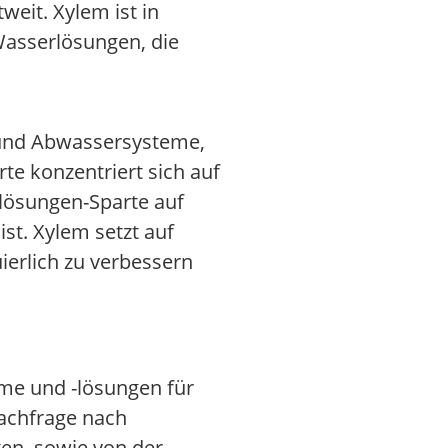
eit. Xylem ist in
asserlösungen, die
 und Abwassersysteme,
e konzentriert sich auf
lösungen-Sparte auf
st. Xylem setzt auf
ierlich zu verbessern
me und -lösungen für
achfrage nach
en, sowie von der