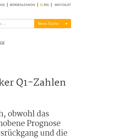
OGS
BÖRSENLEXIKON
RSS
WATCHLIST
Menü ein-/ausblenden
News Suche
GE
rker Q1-Zahlen
h, obwohl das
ehobene Prognose
ursrückgang und die