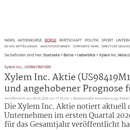
NEWS
AKTIENKURSE
BÖRSE
WIRTSCHAFT
POLITIK
SPORT
UNTER
AD HOC MITTEILUNGEN
ANALYSTENSTIMMEN
CORPORATE NEWS
DIRECTORS' DEALIN
Sie befinden sind hier:
Startseite
>
Börse
>
Ueberblick
>
Xylem Inc. Aktie 
,
Xylem Inc.
US98419M1009
Xylem Inc. Aktie (US98419M1
und angehobener Prognose f
Veröffentlicht am: 09.05.2026 um 17:10 Uhr | Redaktionelle Verantwortung: Rafael
Die Xylem Inc. Aktie notiert aktuel
Unternehmen im ersten Quartal 202
für das Gesamtjahr veröffentlicht ha