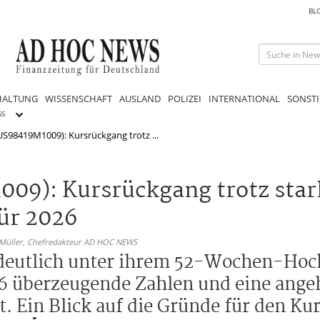
BL
HALTUNG
WISSENSCHAFT
AUSLAND
POLIZEI
INTERNATIONAL
SONSTI
GS
(US98419M1009): Kursrückgang trotz ...
009): Kursrückgang trotz sta
ür 2026
 Müller,
Chefredakteur AD HOC NEWS
l deutlich unter ihrem 52-Wochen-Hoc
6 überzeugende Zahlen und eine ang
t. Ein Blick auf die Gründe für den K