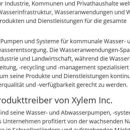
Industrie, Kommunen und Privathaushalte weltw
 Wasserinfrastruktur, Wasseranwendungen und W
odukten und Dienstleistungen für die gesamte
ße Pumpen und Systeme für kommunale Wasser-
wasserentsorgung. Die Wasseranwendungen-Spart
dustrie und Landwirtschaft, während die Wasser
tung, -recycling und -management spezialisiert i
, um seine Produkte und Dienstleistungen kontinu
ualität und -verfügbarkeit gerecht zu werden.
odukttreiber von Xylem Inc.
 sind seine Wasser- und Abwasserpumpen, -syste
s Unternehmen profitiert von der wachsenden N
ere in Schwellenländern und aufstrebenden Märkt