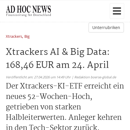
Unterrubriken
,
Xtrackers
Big
Xtrackers AI & Big Data:
168,46 EUR am 24. April
Veröffentlicht am: 27.04.2026 um 14:49 Uhr | Redaktion boerse-global.de
Der Xtrackers-KI-ETF erreicht ein
neues 52-Wochen-Hoch,
getrieben von starken
Halbleiterwerten. Anleger kehren
in den Tech-Sektor zurück.