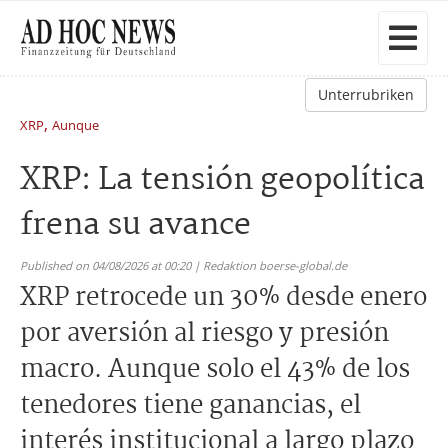
Unterrubriken
,
XRP
Aunque
XRP: La tensión geopolítica
frena su avance
Published on 04/08/2026 at 00:20 | Redaktion boerse-global.de
XRP retrocede un 30% desde enero
por aversión al riesgo y presión
macro. Aunque solo el 43% de los
tenedores tiene ganancias, el
interés institucional a largo plazo