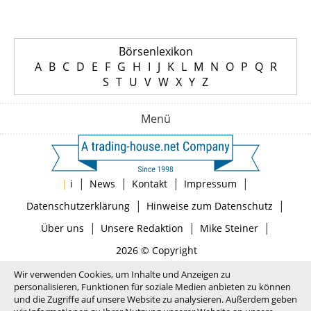
Börsenlexikon
A
B
C
D
E
F
G
H
I
J
K
L
M
N
O
P
Q
R
S
T
U
V
W
X
Y
Z
Menü
|
|
|
|
|
i
News
Kontakt
Impressum
|
|
Datenschutzerklärung
Hinweise zum Datenschutz
|
|
|
Über uns
Unsere Redaktion
Mike Steiner
2026 © Copyright
Wir verwenden Cookies, um Inhalte und Anzeigen zu
personalisieren, Funktionen für soziale Medien anbieten zu können
und die Zugriffe auf unsere Website zu analysieren. Außerdem geben