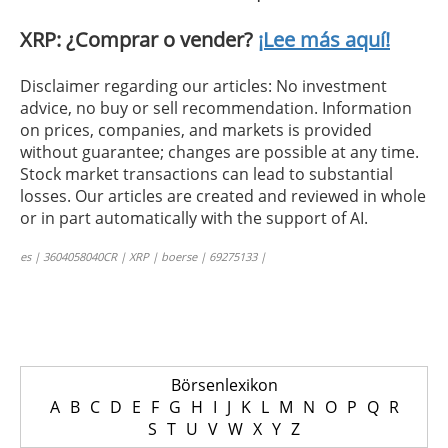
XRP: ¿Comprar o vender?
¡Lee más aquí!
Disclaimer regarding our articles: No investment
advice, no buy or sell recommendation. Information
on prices, companies, and markets is provided
without guarantee; changes are possible at any time.
Stock market transactions can lead to substantial
losses. Our articles are created and reviewed in whole
or in part automatically with the support of AI.
es | 3604058040CR | XRP | boerse | 69275133 |
Börsenlexikon
A
B
C
D
E
F
G
H
I
J
K
L
M
N
O
P
Q
R
S
T
U
V
W
X
Y
Z