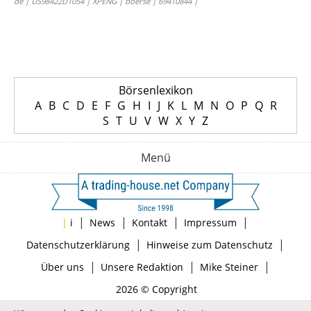
de | US98422D1054 | XPENG | boerse | 69410844 |
Börsenlexikon
A
B
C
D
E
F
G
H
I
J
K
L
M
N
O
P
Q
R
S
T
U
V
W
X
Y
Z
Menü
|
|
|
|
|
i
News
Kontakt
Impressum
|
|
Datenschutzerklärung
Hinweise zum Datenschutz
|
|
|
Über uns
Unsere Redaktion
Mike Steiner
2026 © Copyright