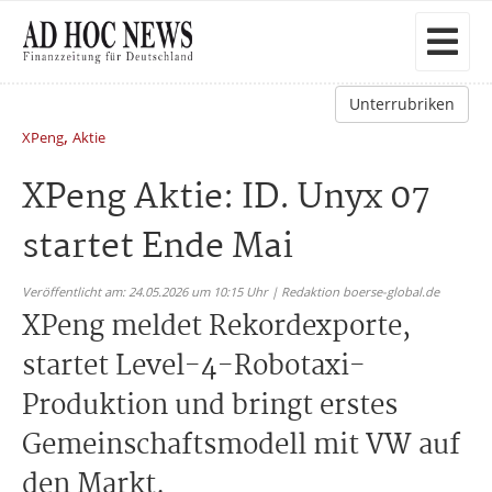
Unterrubriken
,
XPeng
Aktie
XPeng Aktie: ID. Unyx 07
startet Ende Mai
Veröffentlicht am: 24.05.2026 um 10:15 Uhr | Redaktion boerse-global.de
XPeng meldet Rekordexporte,
startet Level-4-Robotaxi-
Produktion und bringt erstes
Gemeinschaftsmodell mit VW auf
den Markt.