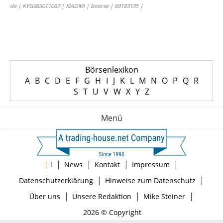
de | KYG9830T1067 | XIAOMI | boerse | 69183135 |
Börsenlexikon
A
B
C
D
E
F
G
H
I
J
K
L
M
N
O
P
Q
R
S
T
U
V
W
X
Y
Z
Menü
|
|
|
|
|
i
News
Kontakt
Impressum
|
|
Datenschutzerklärung
Hinweise zum Datenschutz
|
|
|
Über uns
Unsere Redaktion
Mike Steiner
2026 © Copyright