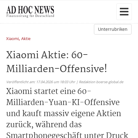
Unterrubriken
,
Xiaomi
Aktie
Xiaomi Aktie: 60-
Milliarden-Offensive!
Veröffentlicht am: 17.04.2026 um 18:03 Uhr | Redaktion boerse-global.de
Xiaomi startet eine 60-
Milliarden-Yuan-KI-Offensive
und kauft massiv eigene Aktien
zurück, während das
Smartphonegeschäft unter Druck