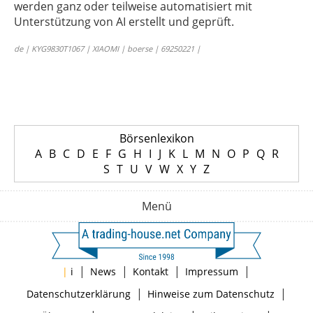
werden ganz oder teilweise automatisiert mit
Unterstützung von AI erstellt und geprüft.
de | KYG9830T1067 | XIAOMI | boerse | 69250221 |
Börsenlexikon
A
B
C
D
E
F
G
H
I
J
K
L
M
N
O
P
Q
R
S
T
U
V
W
X
Y
Z
Menü
|
|
|
|
|
i
News
Kontakt
Impressum
|
|
Datenschutzerklärung
Hinweise zum Datenschutz