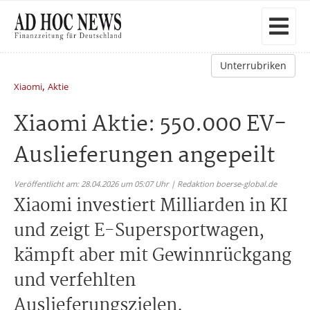
Unterrubriken
,
Xiaomi
Aktie
Xiaomi Aktie: 550.000 EV-
Auslieferungen angepeilt
Veröffentlicht am: 28.04.2026 um 05:07 Uhr | Redaktion boerse-global.de
Xiaomi investiert Milliarden in KI
und zeigt E-Supersportwagen,
kämpft aber mit Gewinnrückgang
und verfehlten
Auslieferungszielen.