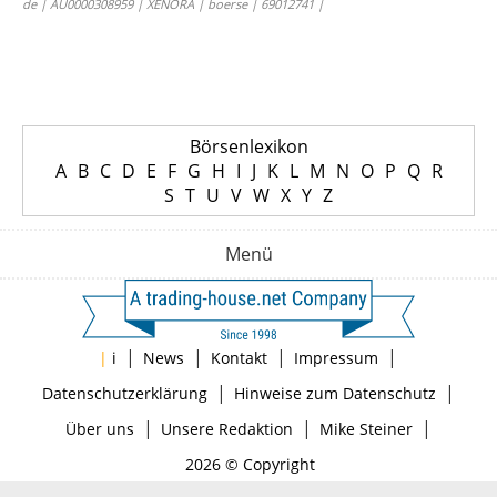
de | AU0000308959 | XENORA | boerse | 69012741 |
Börsenlexikon
A
B
C
D
E
F
G
H
I
J
K
L
M
N
O
P
Q
R
S
T
U
V
W
X
Y
Z
Menü
|
|
|
|
|
i
News
Kontakt
Impressum
|
|
Datenschutzerklärung
Hinweise zum Datenschutz
|
|
|
Über uns
Unsere Redaktion
Mike Steiner
2026 © Copyright