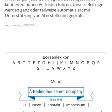
können zu hohen Verlusten führen. Unsere Beiträge
werden ganz oder teilweise automatisiert mit
Unterstützung von AI erstellt und geprüft.
de | boerse | 68962561 |
Börsenlexikon
A
B
C
D
E
F
G
H
I
J
K
L
M
N
O
P
Q
R
S
T
U
V
W
X
Y
Z
Menü
|
|
|
|
|
i
News
Kontakt
Impressum