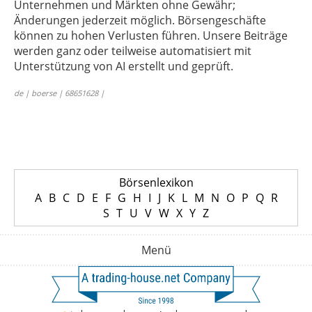
Unternehmen und Märkten ohne Gewähr;
Änderungen jederzeit möglich. Börsengeschäfte
können zu hohen Verlusten führen. Unsere Beiträge
werden ganz oder teilweise automatisiert mit
Unterstützung von AI erstellt und geprüft.
de | boerse | 68651628 |
Börsenlexikon
A
B
C
D
E
F
G
H
I
J
K
L
M
N
O
P
Q
R
S
T
U
V
W
X
Y
Z
Menü