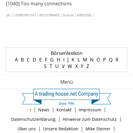
[1040] Too many connections
de | US9807451037 | WOODWARD | boerse | 69003285 |
Börsenlexikon
A
B
C
D
E
F
G
H
I
J
K
L
M
N
O
P
Q
R
S
T
U
V
W
X
Y
Z
Menü
|
|
|
|
|
i
News
Kontakt
Impressum
|
|
Datenschutzerklärung
Hinweise zum Datenschutz
|
|
|
Über uns
Unsere Redaktion
Mike Steiner