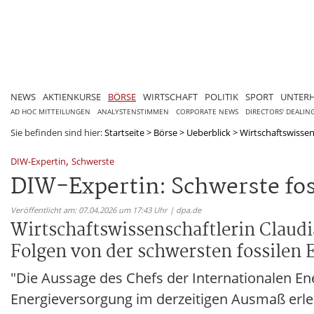
NEWS
AKTIENKURSE
BÖRSE
WIRTSCHAFT
POLITIK
SPORT
UNTER
AD HOC MITTEILUNGEN
ANALYSTENSTIMMEN
CORPORATE NEWS
DIRECTORS' DEALIN
Sie befinden sind hier:
Startseite
>
Börse
>
Ueberblick
>
Wirtschaftswissens
,
DIW-Expertin
Schwerste
DIW-Expertin: Schwerste foss
Veröffentlicht am: 07.04.2026 um 17:43 Uhr | dpa.de
Wirtschaftswissenschaftlerin Claudi
Folgen von der schwersten fossilen E
"Die Aussage des Chefs der Internationalen E
Energieversorgung im derzeitigen Ausmaß erlebt