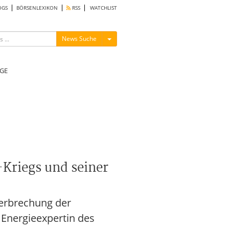
OGS
BÖRSENLEXIKON
RSS
WATCHLIST
Menü ein-/ausblenden
News Suche
GE
-Kriegs und seiner
terbrechung der
 Energieexpertin des