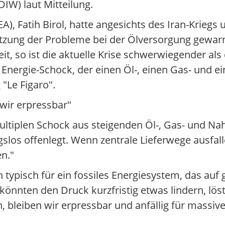
DIW) laut Mitteilung.
A), Fatih Birol, hatte angesichts des Iran-Krieg
itzung der Probleme bei der Ölversorgung gewarn
t, so ist die aktuelle Krise schwerwiegender als
nergie-Schock, der einen Öl-, einen Gas- und e
 "Le Figaro".
 wir erpressbar"
ultiplen Schock aus steigenden Öl-, Gas- und Na
slos offenlegt. Wenn zentrale Lieferwege ausfa
n."
 typisch für ein fossiles Energiesystem, das auf 
könnten den Druck kurzfristig etwas lindern, lös
, bleiben wir erpressbar und anfällig für massiv