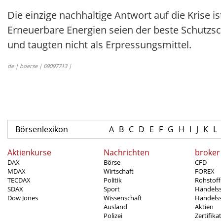
Die einzige nachhaltige Antwort auf die Krise i
Erneuerbare Energien seien der beste Schutzsc
und taugten nicht als Erpressungsmittel.
de | boerse | 69097713 |
Börsenlexikon
A
B
C
D
E
F
G
H
I
J
K
L
Aktienkurse
Nachrichten
broker
DAX
Börse
CFD
MDAX
Wirtschaft
FOREX
TECDAX
Politik
Rohstoff
SDAX
Sport
Handels
Dow Jones
Wissenschaft
Handelss
Ausland
Aktien
Polizei
Zertifika