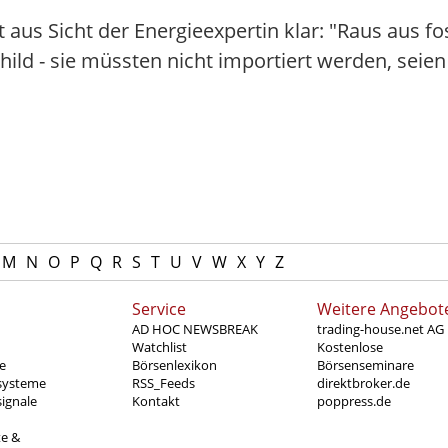
st aus Sicht der Energieexpertin klar: "Raus aus f
hild - sie müssten nicht importiert werden, sei
M
N
O
P
Q
R
S
T
U
V
W
X
Y
Z
Service
Weitere Angebot
AD HOC NEWSBREAK
trading-house.net AG
Watchlist
Kostenlose
e
Börsenlexikon
Börsenseminare
systeme
RSS_Feeds
direktbroker.de
ignale
Kontakt
poppress.de
te &