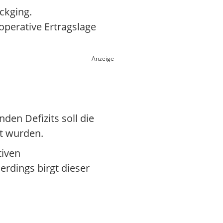
ckging.
operative Ertragslage
Anzeige
en Defizits soll die
lt wurden.
tiven
erdings birgt dieser