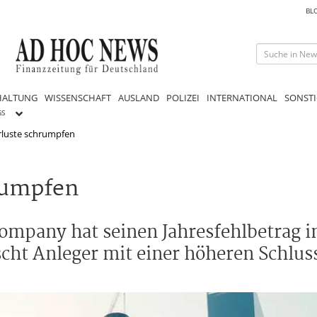
BL
HALTUNG
WISSENSCHAFT
AUSLAND
POLIZEI
INTERNATIONAL
SONSTI
GS
rluste schrumpfen
rumpfen
mpany hat seinen Jahresfehlbetrag i
scht Anleger mit einer höheren Schlus