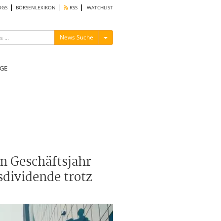
OGS
BÖRSENLEXIKON
RSS
WATCHLIST
Menü ein-/ausblenden
News Suche
GE
m Geschäftsjahr
sdividende trotz