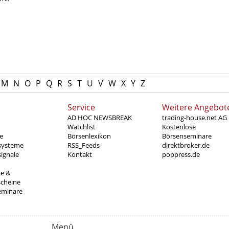
M
N
O
P
Q
R
S
T
U
V
W
X
Y
Z
Service
Weitere Angebot
AD HOC NEWSBREAK
trading-house.net AG
Watchlist
Kostenlose
e
Börsenlexikon
Börsenseminare
systeme
RSS_Feeds
direktbroker.de
ignale
Kontakt
poppress.de
te &
scheine
eminare
Menü