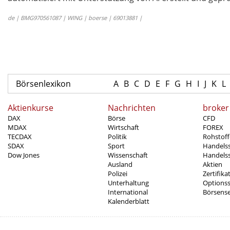
de | BMG970561087 | WING | boerse | 69013881 |
Börsenlexikon
A
B
C
D
E
F
G
H
I
J
K
L
Aktienkurse
Nachrichten
broker
DAX
Börse
CFD
MDAX
Wirtschaft
FOREX
TECDAX
Politik
Rohstoff
SDAX
Sport
Handels
Dow Jones
Wissenschaft
Handelss
Ausland
Aktien
Polizei
Zertifika
Unterhaltung
Options
International
Börsens
Kalenderblatt