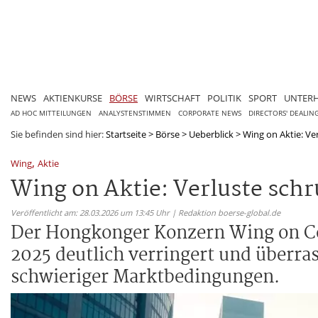
NEWS
AKTIENKURSE
BÖRSE
WIRTSCHAFT
POLITIK
SPORT
UNTER
AD HOC MITTEILUNGEN
ANALYSTENSTIMMEN
CORPORATE NEWS
DIRECTORS' DEALIN
Sie befinden sind hier:
Startseite
>
Börse
>
Ueberblick
>
Wing on Aktie: Ve
,
Wing
Aktie
Wing on Aktie: Verluste sch
Veröffentlicht am: 28.03.2026 um 13:45 Uhr | Redaktion boerse-global.de
Der Hongkonger Konzern Wing on Co
2025 deutlich verringert und überra
schwieriger Marktbedingungen.