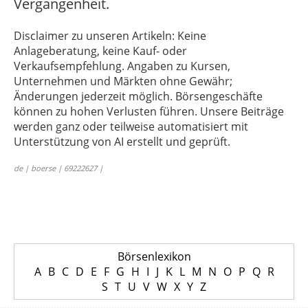
Vergangenheit.
Disclaimer zu unseren Artikeln: Keine
Anlageberatung, keine Kauf- oder
Verkaufsempfehlung. Angaben zu Kursen,
Unternehmen und Märkten ohne Gewähr;
Änderungen jederzeit möglich. Börsengeschäfte
können zu hohen Verlusten führen. Unsere Beiträge
werden ganz oder teilweise automatisiert mit
Unterstützung von AI erstellt und geprüft.
de | boerse | 69222627 |
Börsenlexikon
A
B
C
D
E
F
G
H
I
J
K
L
M
N
O
P
Q
R
S
T
U
V
W
X
Y
Z