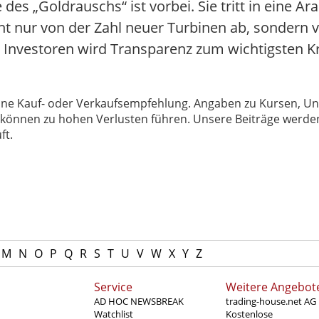
s „Goldrauschs“ ist vorbei. Sie tritt in eine Ära 
t nur von der Zahl neuer Turbinen ab, sondern vo
r Investoren wird Transparenz zum wichtigsten Kri
 keine Kauf- oder Verkaufsempfehlung. Angaben zu Kursen,
können zu hohen Verlusten führen. Unsere Beiträge werden
ft.
M
N
O
P
Q
R
S
T
U
V
W
X
Y
Z
Service
Weitere Angebot
AD HOC NEWSBREAK
trading-house.net AG
Watchlist
Kostenlose