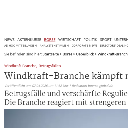
NEWS
AKTIENKURSE
BÖRSE
WIRTSCHAFT
POLITIK
SPORT
UNTER
AD HOC MITTEILUNGEN
ANALYSTENSTIMMEN
CORPORATE NEWS
DIRECTORS' DEALIN
Sie befinden sind hier:
Startseite
>
Börse
>
Ueberblick
>
Windkraft-Branche
,
Windkraft-Branche
Betrugsfällen
Windkraft-Branche kämpft m
Veröffentlicht am: 07.04.2026 um 11:32 Uhr | Redaktion boerse-global.de
Betrugsfälle und verschärfte Reguli
Die Branche reagiert mit strenger