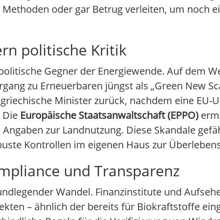
n Methoden oder gar Betrug verleiten, um noch e
n politische Kritik
r politische Gegner der Energiewende. Auf dem W
gang zu Erneuerbaren jüngst als „Green New Sc
i griechische Minister zurück, nachdem eine EU-
. Die
Europäische Staatsanwaltschaft (EPPO)
ermi
 Angaben zur Landnutzung. Diese Skandale gefäh
uste Kontrollen im eigenen Haus zur Überlebens
ompliance und Transparenz
 grundlegender Wandel. Finanzinstitute und Aufseh
kten – ähnlich der bereits für Biokraftstoffe ei