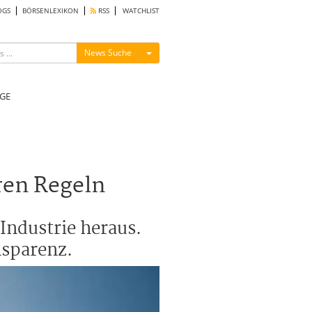
OGS
BÖRSENLEXIKON
RSS
WATCHLIST
Menü ein-/ausblenden
News Suche
GE
ren Regeln
Industrie heraus.
nsparenz.