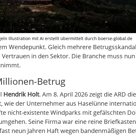
n Illustration mit AI erstellt übermittelt durch boerse-global.de
inem Wendepunkt. Gleich mehrere Betrugsskandal
 Vertrauen in den Sektor. Die Branche muss nun
t nimmt.
illionen-Betrug
ll
Hendrik Holt
. Am 8. April 2026 zeigt die ARD d
et, wie der Unternehmer aus Haselünne internati
fte nicht-existente Windparks mit gefälschten 
umgehen. Seine Firma war eine reine Briefkasten
 zu fast neun Jahren Haft wegen bandenmäßigen B