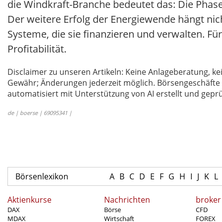
die Windkraft-Branche bedeutet das: Die Phase de
Der weitere Erfolg der Energiewende hängt nich
Systeme, die sie finanzieren und verwalten. Fü
Profitabilität.
Disclaimer zu unseren Artikeln: Keine Anlageberatung,
Gewähr; Änderungen jederzeit möglich. Börsengeschäfte 
automatisiert mit Unterstützung von AI erstellt und geprü
de | boerse | 69095341 |
Börsenlexikon
A
B
C
D
E
F
G
H
I
J
K
L
Aktienkurse
Nachrichten
broker
DAX
Börse
CFD
MDAX
Wirtschaft
FOREX