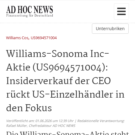
Unterrubriken
,
Williams Cos
US9694571004
Williams-Sonoma Inc-
Aktie (US9694571004):
Insiderverkauf der CEO
rückt US-Einzelhändler in
den Fokus
Veröffentlicht am: 01.06.2026 um 12:39 Uhr | Redaktionelle Verantwortung:
Rafael Müller,
Chefredakteur AD HOC NEWS