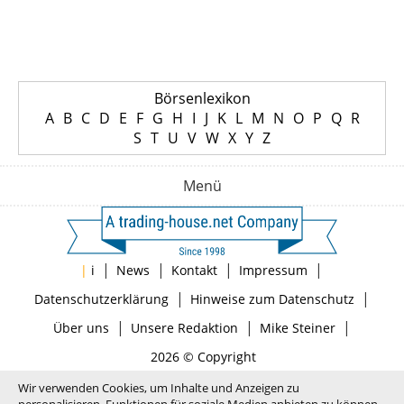
Börsenlexikon
A
B
C
D
E
F
G
H
I
J
K
L
M
N
O
P
Q
R
S
T
U
V
W
X
Y
Z
Menü
|
|
|
|
|
i
News
Kontakt
Impressum
|
|
Datenschutzerklärung
Hinweise zum Datenschutz
|
|
|
Über uns
Unsere Redaktion
Mike Steiner
2026 © Copyright
Wir verwenden Cookies, um Inhalte und Anzeigen zu