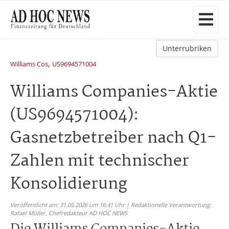
Unterrubriken
,
Williams Cos
US9694571004
Williams Companies-Aktie
(US9694571004):
Gasnetzbetreiber nach Q1-
Zahlen mit technischer
Konsolidierung
Veröffentlicht am: 31.05.2026 um 16:41 Uhr | Redaktionelle Verantwortung:
Rafael Müller,
Chefredakteur AD HOC NEWS