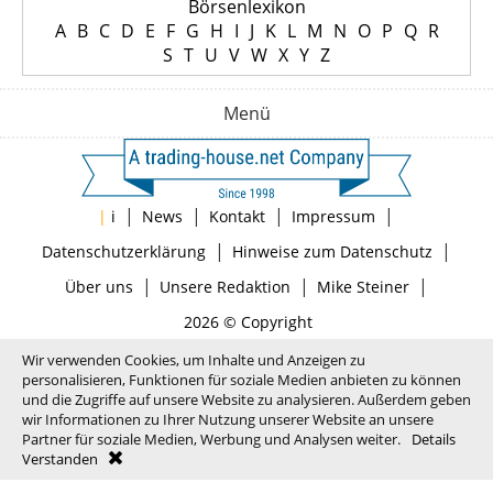
Börsenlexikon
A
B
C
D
E
F
G
H
I
J
K
L
M
N
O
P
Q
R
S
T
U
V
W
X
Y
Z
Menü
|
|
|
|
|
i
News
Kontakt
Impressum
|
|
Datenschutzerklärung
Hinweise zum Datenschutz
|
|
|
Über uns
Unsere Redaktion
Mike Steiner
2026 © Copyright
Wir verwenden Cookies, um Inhalte und Anzeigen zu
personalisieren, Funktionen für soziale Medien anbieten zu können
und die Zugriffe auf unsere Website zu analysieren. Außerdem geben
wir Informationen zu Ihrer Nutzung unserer Website an unsere
Partner für soziale Medien, Werbung und Analysen weiter.
Details
Verstanden