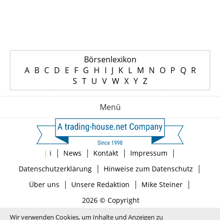
Börsenlexikon
A
B
C
D
E
F
G
H
I
J
K
L
M
N
O
P
Q
R
S
T
U
V
W
X
Y
Z
Menü
|
|
|
|
|
i
News
Kontakt
Impressum
|
|
Datenschutzerklärung
Hinweise zum Datenschutz
|
|
|
Über uns
Unsere Redaktion
Mike Steiner
2026 © Copyright
Wir verwenden Cookies, um Inhalte und Anzeigen zu