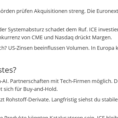
örden prüfen Akquisitionen streng. Die Euronext-
oder Systemabsturz schadet dem Ruf. ICE investie
 Konkurrenz von CME und Nasdaq drückt Margen.
ch? US-Zinsen beeinflussen Volumen. In Europa k
stes?
-AI. Partnerschaften mit Tech-Firmen möglich. Du
t sich für Buy-and-Hold.
ützt Rohstoff-Derivate. Langfristig siehst du stab
odukte könnten Katalysatoren sein. ICE bleibt e