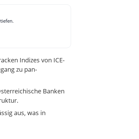
tiefen.
racken Indizes von ICE-
ugang zu pan-
Österreichische Banken
ruktur.
ässig aus, was in