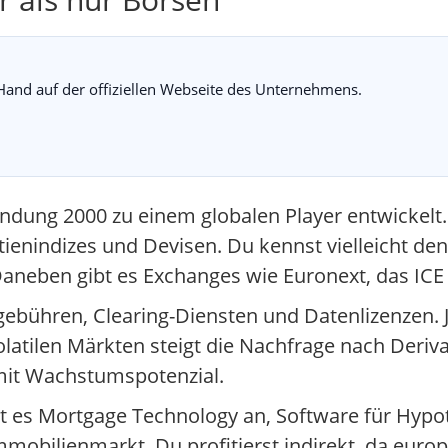
r Hand auf der offiziellen Webseite des Unternehmens.
ründung 2000 zu einem globalen Player entwicke
ktienindizes und Devisen. Du kennst vielleicht de
Daneben gibt es Exchanges wie Euronext, das I
ebühren, Clearing-Diensten und Datenlizenzen. 
tilen Märkten steigt die Nachfrage nach Derivat
 mit Wachstumspotenzial.
etet es Mortgage Technology an, Software für Hyp
mobilienmarkt. Du profitierst indirekt, da euro