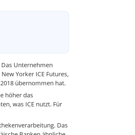
lt. Das Unternehmen
n New Yorker ICE Futures,
CE 2018 übernommen hat.
Je höher das
en, was ICE nutzt. Für
othekenverarbeitung. Das
päische Banken ähnliche