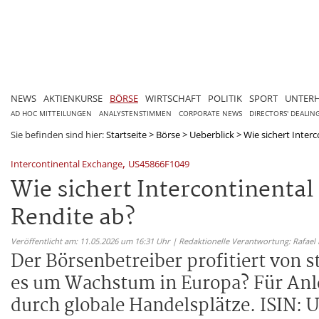
NEWS
AKTIENKURSE
BÖRSE
WIRTSCHAFT
POLITIK
SPORT
UNTER
AD HOC MITTEILUNGEN
ANALYSTENSTIMMEN
CORPORATE NEWS
DIRECTORS' DEALIN
Sie befinden sind hier:
Startseite
>
Börse
>
Ueberblick
>
Wie sichert Inter
,
Intercontinental Exchange
US45866F1049
Wie sichert Intercontinental
Rendite ab?
Veröffentlicht am: 11.05.2026 um 16:31 Uhr | Redaktionelle Verantwortung: Rafael
Der Börsenbetreiber profitiert von s
es um Wachstum in Europa? Für Anle
durch globale Handelsplätze. ISIN: