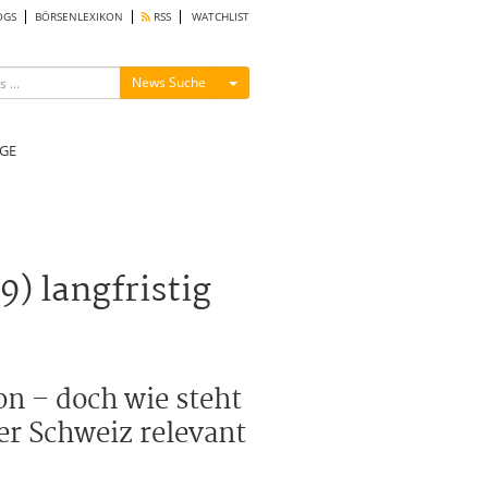
OGS
BÖRSENLEXIKON
RSS
WATCHLIST
Menü ein-/ausblenden
News Suche
GE
) langfristig
on – doch wie steht
er Schweiz relevant