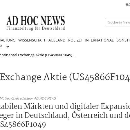
BL
HALTUNG
WISSENSCHAFT
AUSLAND
POLIZEI
INTERNATIONAL
SONSTI
GS
continental Exchange Aktie (US45866F1049) ...
 Exchange Aktie (US45866F1049
 Müller,
Chefredakteur AD HOC NEWS
tabilen Märkten und digitaler Expansi
ger in Deutschland, Österreich und d
 US45866F1049