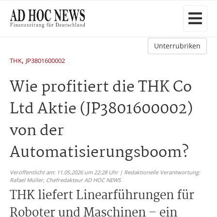
Unterrubriken
,
THK
JP3801600002
Wie profitiert die THK Co
Ltd Aktie (JP3801600002)
von der
Automatisierungsboom?
Veröffentlicht am: 11.05.2026 um 22:28 Uhr | Redaktionelle Verantwortung:
Rafael Müller,
Chefredakteur AD HOC NEWS
THK liefert Linearführungen für
Roboter und Maschinen – ein