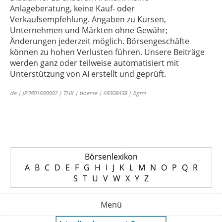
Anlageberatung, keine Kauf- oder
Verkaufsempfehlung. Angaben zu Kursen,
Unternehmen und Märkten ohne Gewähr;
Änderungen jederzeit möglich. Börsengeschäfte
können zu hohen Verlusten führen. Unsere Beiträge
werden ganz oder teilweise automatisiert mit
Unterstützung von AI erstellt und geprüft.
de | JP3801600002 | THK | boerse | 69308438 | bgmi
Börsenlexikon
A
B
C
D
E
F
G
H
I
J
K
L
M
N
O
P
Q
R
S
T
U
V
W
X
Y
Z
Menü