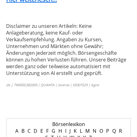
Disclaimer zu unseren Artikeln: Keine
Anlageberatung, keine Kauf- oder
Verkaufsempfehlung. Angaben zu Kursen,
Unternehmen und Märkten ohne Gewähr;
Änderungen jederzeit möglich. Börsengeschäfte
können zu hohen Verlusten führen. Unsere Beiträge
werden ganz oder teilweise automatisiert mit
Unterstützung von AI erstellt und geprüft.
de | TW0002382009 | QUANTA | boerse | 69307529 | bgmi
Börsenlexikon
A
B
C
D
E
F
G
H
I
J
K
L
M
N
O
P
Q
R