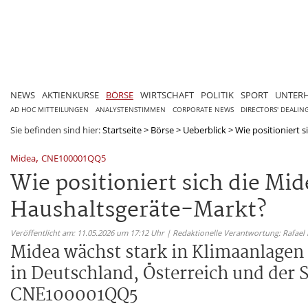
NEWS
AKTIENKURSE
BÖRSE
WIRTSCHAFT
POLITIK
SPORT
UNTER
AD HOC MITTEILUNGEN
ANALYSTENSTIMMEN
CORPORATE NEWS
DIRECTORS' DEALIN
Sie befinden sind hier:
Startseite
>
Börse
>
Ueberblick
>
Wie positioniert s
,
Midea
CNE100001QQ5
Wie positioniert sich die M
Haushaltsgeräte-Markt?
Veröffentlicht am: 11.05.2026 um 17:12 Uhr | Redaktionelle Verantwortung: Rafael
Midea wächst stark in Klimaanlagen 
in Deutschland, Österreich und der 
CNE100001QQ5