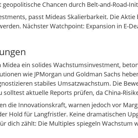
gt geopolitische Chancen durch Belt-and-Road-Init
estments, passt Mideas Skalierbarkeit. Die Aktie b
 werden. Nächster Watchpoint: Expansion in E-D
tungen
 Midea ein solides Wachstumsinvestment, beton
tutionen wie JPMorgan und Goldman Sachs heben
nostizieren stabiles Umsatzwachstum. Die Bewert
 solltest aktuelle Reports prüfen, da China-Risike
en die Innovationskraft, warnen jedoch vor Mar
er Hold für Langfristler. Keine dramatischen Upg
r dich zählt: Die Multiples spiegeln Wachstum 