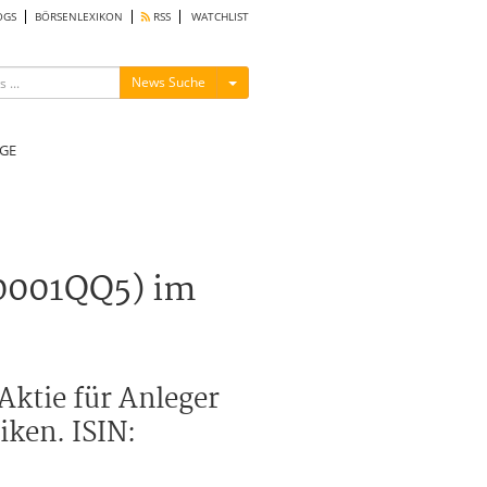
OGS
BÖRSENLEXIKON
RSS
WATCHLIST
Menü ein-/ausblenden
News Suche
GE
00001QQ5) im
Aktie für Anleger
iken. ISIN: