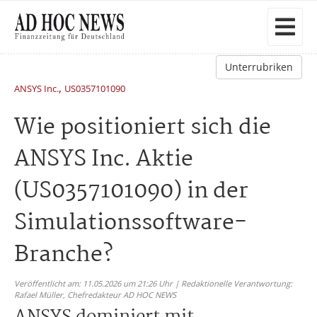
Unterrubriken
,
ANSYS Inc.
US0357101090
Wie positioniert sich die
ANSYS Inc. Aktie
(US0357101090) in der
Simulationssoftware-
Branche?
Veröffentlicht am: 11.05.2026 um 21:26 Uhr | Redaktionelle Verantwortung:
Rafael Müller,
Chefredakteur AD HOC NEWS