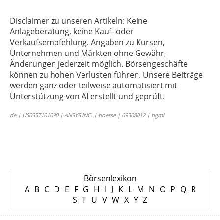
Disclaimer zu unseren Artikeln: Keine
Anlageberatung, keine Kauf- oder
Verkaufsempfehlung. Angaben zu Kursen,
Unternehmen und Märkten ohne Gewähr;
Änderungen jederzeit möglich. Börsengeschäfte
können zu hohen Verlusten führen. Unsere Beiträge
werden ganz oder teilweise automatisiert mit
Unterstützung von AI erstellt und geprüft.
de | US0357101090 | ANSYS INC. | boerse | 69308012 | bgmi
Börsenlexikon
A
B
C
D
E
F
G
H
I
J
K
L
M
N
O
P
Q
R
S
T
U
V
W
X
Y
Z