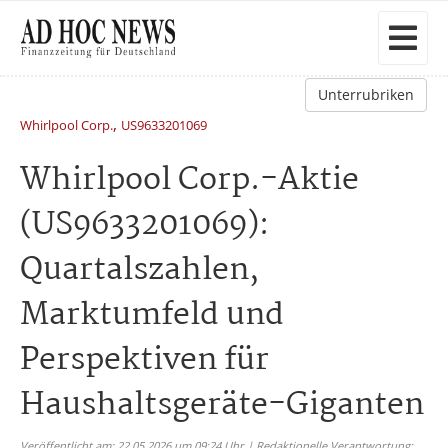
Unterrubriken
,
Whirlpool Corp.
US9633201069
Whirlpool Corp.-Aktie
(US9633201069):
Quartalszahlen,
Marktumfeld und
Perspektiven für
Haushaltsgeräte-Giganten
Veröffentlicht am: 22.05.2026 um 09:24 Uhr | Redaktionelle Verantwortung: