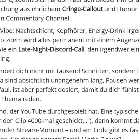
ischung aus ehrlichem
Cringe-Callout
und Humor i
dein Commentary-Channel.
-Vibe: Nachtschicht, Kopfhörer, Energy-Drink irg
otzdem wird alles permanent mit einem Augenz
ie ein
Late-Night-Discord-Call
, den irgendwer ei
ing.
rdert dich nicht mit tausend Schnitten, sondern l
era sind absichtlich unangenehm lang, Pausen we
l, ist aber perfekt dosiert, damit du dich fühlst
s Thema reden.
d, der YouTube durchgespielt hat. Eine typische 
r den Clip 4000-mal geschickt…“), dann kommt das
 fremder Stream-Moment – und am Ende gibt es fa