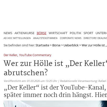
NEWS
AKTIENKURSE
BÖRSE
WIRTSCHAFT
POLITIK
SPORT
UNTER
AD HOC MITTEILUNGEN
ANALYSTENSTIMMEN
CORPORATE NEWS
DIRECTORS' DEALIN
Sie befinden sind hier:
Startseite
>
Börse
>
Ueberblick
>
Wer zur Hölle ist 
,
Der Keller
YouTube Commentary
Wer zur Hölle ist „Der Kelle
abrutschen?
Veröffentlicht am: 01.03.2026 um 13:25 Uhr | Redaktionelle Verantwortung: Rafael
„Der Keller“ ist der YouTube-Kanal,
später immer noch drin hängst. Hier