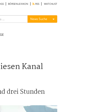
OGS
BÖRSENLEXIKON
RSS
WATCHLIST
Menü ein-/ausblenden
News Suche
GE
diesen Kanal
nd drei Stunden