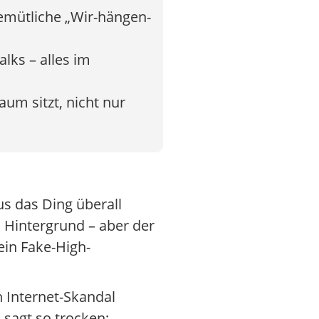
gemütliche „Wir-hängen-
ks – alles im
um sitzt, nicht nur
s das Ding überall
m Hintergrund – aber der
ein Fake-High-
 Internet-Skandal
 sagt so trocken: