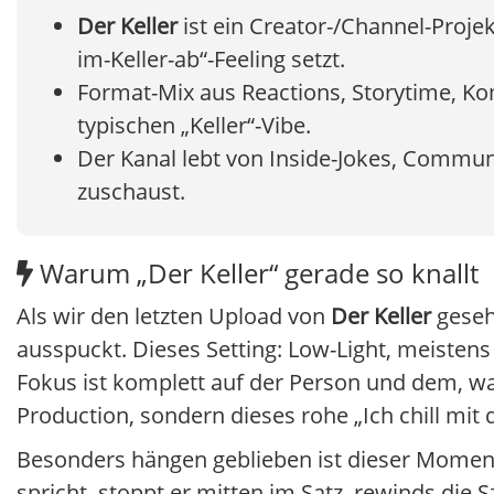
Der Keller
ist ein Creator-/Channel-Proje
im-Keller-ab“-Feeling setzt.
Format-Mix aus Reactions, Storytime, K
typischen „Keller“-Vibe.
Der Kanal lebt von Inside-Jokes, Commun
zuschaust.
Warum „Der Keller“ gerade so knallt
Als wir den letzten Upload von
Der Keller
geseh
ausspuckt. Dieses Setting: Low-Light, meistens 
Fokus ist komplett auf der Person und dem, wa
Production, sondern dieses rohe „Ich chill mit d
Besonders hängen geblieben ist dieser Momen
spricht, stoppt er mitten im Satz, rewinds die