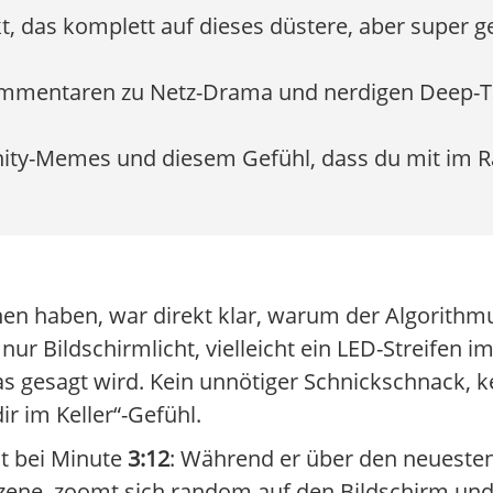
kt, das komplett auf dieses düstere, aber super 
ommentaren zu Netz-Drama und nerdigen Deep-Tal
ity-Memes und diesem Gefühl, dass du mit im Ra
en haben, war direkt klar, warum der Algorithmu
nur Bildschirmlicht, vielleicht ein LED-Streifen i
s gesagt wird. Kein unnötiger Schnickschnack, k
ir im Keller“-Gefühl.
t bei Minute
3:12
: Während er über den neuesten
 Szene, zoomt sich random auf den Bildschirm und