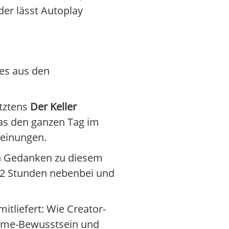
er lässt Autoplay
bes aus den
etztens
Der Keller
 was den ganzen Tag im
Meinungen.
n Gedanken zu diesem
t 2 Stunden nebenbei und
itliefert: Wie Creator-
Meme-Bewusstsein und