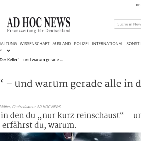
BL
HALTUNG
WISSENSCHAFT
AUSLAND
POLIZEI
INTERNATIONAL
SONSTI
GS
„Der Keller“ – und warum gerade ...
r“ – und warum gerade alle in 
 Müller,
Chefredakteur AD HOC NEWS
 in den du „nur kurz reinschaust“ – u
 erfährst du, warum.