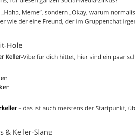
Fans, für diesen ganzen Social-Media-Zirkus?
ur „Haha, Meme“, sondern „Okay, warum normalis
her wie der eine Freund, der im Gruppenchat irge
it-Hole
r Keller
-Vibe für dich hittet, hier sind ein paar s
hen
cken
keller
– das ist auch meistens der Startpunkt, 
s & Keller-Slang