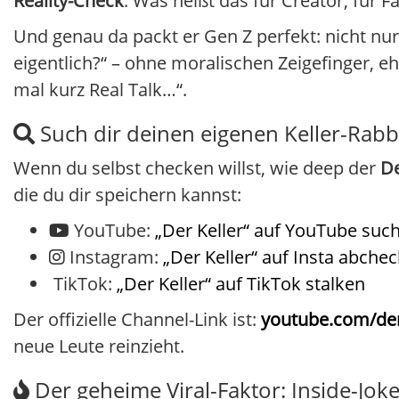
Reality-Check
: Was heißt das für Creator, für 
Und genau da packt er Gen Z perfekt: nicht n
eigentlich?“ – ohne moralischen Zeigefinger, e
mal kurz Real Talk…“.
Such dir deinen eigenen Keller-Rabb
Wenn du selbst checken willst, wie deep der
De
die du dir speichern kannst:
YouTube:
„Der Keller“ auf YouTube suc
Instagram:
„Der Keller“ auf Insta abche
TikTok:
„Der Keller“ auf TikTok stalken
Der offizielle Channel-Link ist:
youtube.com/der
neue Leute reinzieht.
Der geheime Viral-Faktor: Inside-Joke