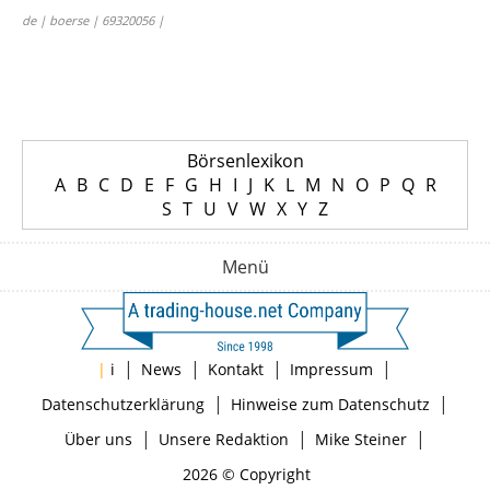
de | boerse | 69320056 |
Börsenlexikon
A
B
C
D
E
F
G
H
I
J
K
L
M
N
O
P
Q
R
S
T
U
V
W
X
Y
Z
Menü
|
|
|
|
|
i
News
Kontakt
Impressum
|
|
Datenschutzerklärung
Hinweise zum Datenschutz
|
|
|
Über uns
Unsere Redaktion
Mike Steiner
2026 © Copyright