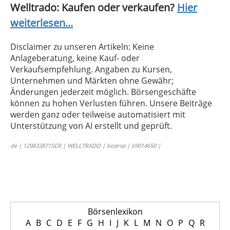
Welltrado: Kaufen oder verkaufen?
Hier
weiterlesen...
Disclaimer zu unseren Artikeln: Keine
Anlageberatung, keine Kauf- oder
Verkaufsempfehlung. Angaben zu Kursen,
Unternehmen und Märkten ohne Gewähr;
Änderungen jederzeit möglich. Börsengeschäfte
können zu hohen Verlusten führen. Unsere Beiträge
werden ganz oder teilweise automatisiert mit
Unterstützung von AI erstellt und geprüft.
de | 1298338715CR | WELLTRADO | boerse | 69014650 |
Börsenlexikon
A
B
C
D
E
F
G
H
I
J
K
L
M
N
O
P
Q
R