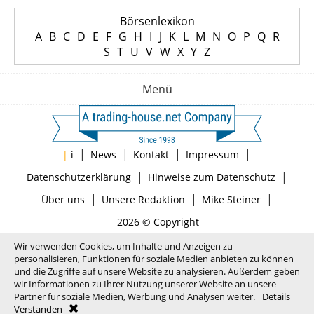
Börsenlexikon
A
B
C
D
E
F
G
H
I
J
K
L
M
N
O
P
Q
R
S
T
U
V
W
X
Y
Z
Menü
|
|
|
|
|
i
News
Kontakt
Impressum
|
|
Datenschutzerklärung
Hinweise zum Datenschutz
|
|
|
Über uns
Unsere Redaktion
Mike Steiner
2026 © Copyright
Wir verwenden Cookies, um Inhalte und Anzeigen zu
personalisieren, Funktionen für soziale Medien anbieten zu können
und die Zugriffe auf unsere Website zu analysieren. Außerdem geben
wir Informationen zu Ihrer Nutzung unserer Website an unsere
Partner für soziale Medien, Werbung und Analysen weiter.
Details
Verstanden