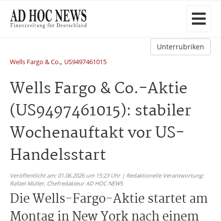
Unterrubriken
,
Wells Fargo & Co.
US9497461015
Wells Fargo & Co.-Aktie
(US9497461015): stabiler
Wochenauftakt vor US-
Handelsstart
Veröffentlicht am: 01.06.2026 um 15:23 Uhr | Redaktionelle Verantwortung:
Rafael Müller,
Chefredakteur AD HOC NEWS
Die Wells-Fargo-Aktie startet am
Montag in New York nach einem