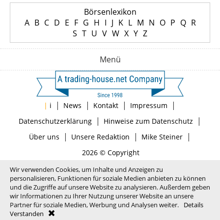
Börsenlexikon
A
B
C
D
E
F
G
H
I
J
K
L
M
N
O
P
Q
R
S
T
U
V
W
X
Y
Z
Menü
|
|
|
|
|
i
News
Kontakt
Impressum
|
|
Datenschutzerklärung
Hinweise zum Datenschutz
|
|
|
Über uns
Unsere Redaktion
Mike Steiner
2026 © Copyright
Wir verwenden Cookies, um Inhalte und Anzeigen zu
personalisieren, Funktionen für soziale Medien anbieten zu können
und die Zugriffe auf unsere Website zu analysieren. Außerdem geben
wir Informationen zu Ihrer Nutzung unserer Website an unsere
Partner für soziale Medien, Werbung und Analysen weiter.
Details
Verstanden