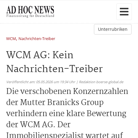
Unterrubriken
,
WCM
Nachrichten-Treiber
WCM AG: Kein
Nachrichten-Treiber
Veröffentlicht am: 05.05.2026 um 19:34 Uhr | Redaktion boerse-global.de
Die verschobenen Konzernzahlen
der Mutter Branicks Group
verhindern eine klare Bewertung
der WCM AG. Der
Immobilienspezialist wartet auf