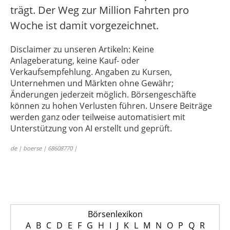
trägt. Der Weg zur Million Fahrten pro
Woche ist damit vorgezeichnet.
Disclaimer zu unseren Artikeln: Keine
Anlageberatung, keine Kauf- oder
Verkaufsempfehlung. Angaben zu Kursen,
Unternehmen und Märkten ohne Gewähr;
Änderungen jederzeit möglich. Börsengeschäfte
können zu hohen Verlusten führen. Unsere Beiträge
werden ganz oder teilweise automatisiert mit
Unterstützung von AI erstellt und geprüft.
de | boerse | 68608770 |
Börsenlexikon
A
B
C
D
E
F
G
H
I
J
K
L
M
N
O
P
Q
R