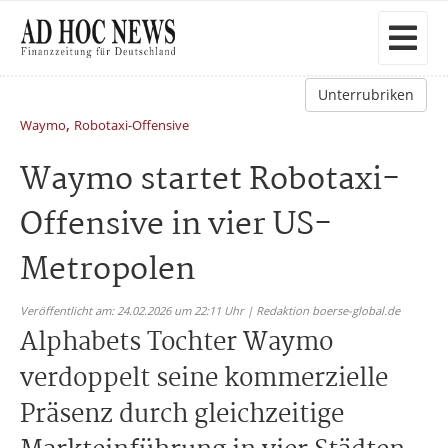
Unterrubriken
,
Waymo
Robotaxi-Offensive
Waymo startet Robotaxi-
Offensive in vier US-
Metropolen
Veröffentlicht am: 24.02.2026 um 22:11 Uhr | Redaktion boerse-global.de
Alphabets Tochter Waymo
verdoppelt seine kommerzielle
Präsenz durch gleichzeitige