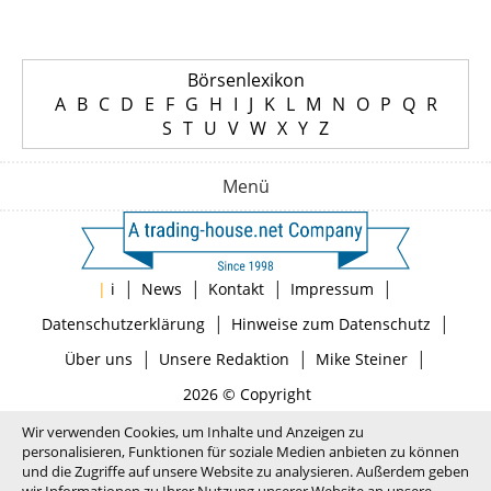
Börsenlexikon
A
B
C
D
E
F
G
H
I
J
K
L
M
N
O
P
Q
R
S
T
U
V
W
X
Y
Z
Menü
|
|
|
|
|
i
News
Kontakt
Impressum
|
|
Datenschutzerklärung
Hinweise zum Datenschutz
|
|
|
Über uns
Unsere Redaktion
Mike Steiner
2026 © Copyright
Wir verwenden Cookies, um Inhalte und Anzeigen zu
personalisieren, Funktionen für soziale Medien anbieten zu können
und die Zugriffe auf unsere Website zu analysieren. Außerdem geben