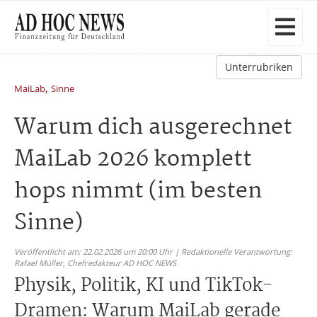
Unterrubriken
,
MaiLab
Sinne
Warum dich ausgerechnet
MaiLab 2026 komplett
hops nimmt (im besten
Sinne)
Veröffentlicht am: 22.02.2026 um 20:00 Uhr | Redaktionelle Verantwortung:
Rafael Müller,
Chefredakteur AD HOC NEWS
Physik, Politik, KI und TikTok-
Dramen: Warum MaiLab gerade