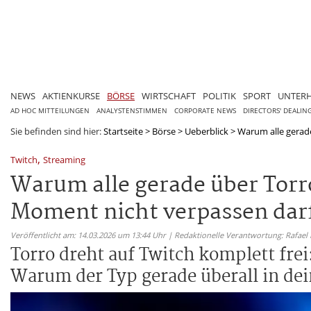
NEWS
AKTIENKURSE
BÖRSE
WIRTSCHAFT
POLITIK
SPORT
UNTER
AD HOC MITTEILUNGEN
ANALYSTENSTIMMEN
CORPORATE NEWS
DIRECTORS' DEALIN
Sie befinden sind hier:
Startseite
>
Börse
>
Ueberblick
>
Warum alle gerade
,
Twitch
Streaming
Warum alle gerade über Torr
Moment nicht verpassen dar
Veröffentlicht am: 14.03.2026 um 13:44 Uhr | Redaktionelle Verantwortung: Rafael
Torro dreht auf Twitch komplett frei
Warum der Typ gerade überall in dein