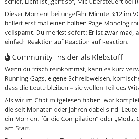
schief, Licht ist „geht so“, Mic übersteuert be
Dieser Moment bei ungefähr Minute 3:12 im V
ballert erst mal einen halben Rage-Monolog rau
vollspamt. Du merkst sofort: Er ist zwar mad, ab
einfach Reaktion auf Reaction auf Reaction.
Community-Insider als Klebstoff
Wenn du frisch reinkommst, kann es kurz verwirr
Running-Gags, eigene Schreibweisen, komisch
dass die Leute bleiben – sie wollen Teil des Wi
Als wir im Chat mitgelesen haben, war komplet
die seit Monaten oder Jahren dabei sind. Leute 
ein Moment für die Compilation“ oder „Mods, Cli
am Start.