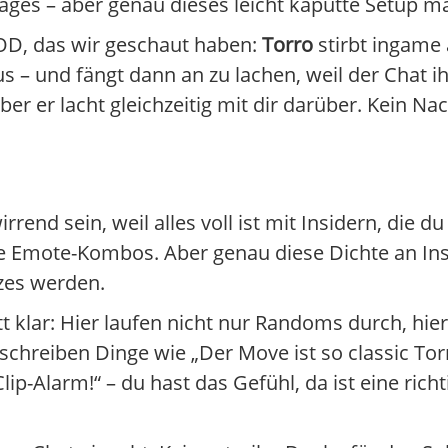
i Rages – aber genau dieses leicht kaputte Setup m
OD, das wir geschaut haben:
Torro
stirbt ingame a
s – und fängt dann an zu lachen, weil der Chat i
er er lacht gleichzeitig mit dir darüber. Kein Nac
end sein, weil alles voll ist mit Insidern, die du
e Emote-Kombos. Aber genau diese Dichte an Ins
tzes werden.
t klar: Hier laufen nicht nur Randoms durch, hi
schreiben Dinge wie „Der Move ist so classic Torr
p-Alarm!“ – du hast das Gefühl, da ist eine rich