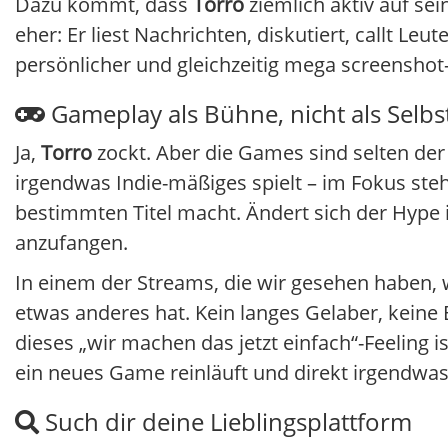
Dazu kommt, dass
Torro
ziemlich aktiv auf se
eher: Er liest Nachrichten, diskutiert, callt Le
persönlicher und gleichzeitig mega screenshot-
Gameplay als Bühne, nicht als Selb
Ja,
Torro
zockt. Aber die Games sind selten de
irgendwas Indie-mäßiges spielt – im Fokus ste
bestimmten Titel macht. Ändert sich der Hype 
anzufangen.
In einem der Streams, die wir gesehen haben, w
etwas anderes hat. Kein langes Gelaber, keine 
dieses „wir machen das jetzt einfach“-Feeling is
ein neues Game reinläuft und direkt irgendwa
Such dir deine Lieblingsplattform