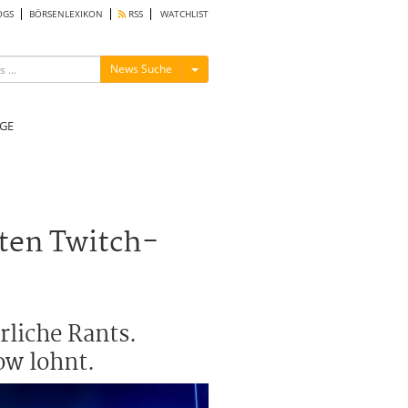
OGS
BÖRSENLEXIKON
RSS
WATCHLIST
Menü ein-/ausblenden
News Suche
GE
sten Twitch-
rliche Rants.
ow lohnt.