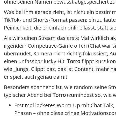
ohne seinen Namen bewusst abgespeichert zu
Was bei ihm gerade zieht, ist nicht ein bestim
TikTok- und Shorts-Format passen: ein zu laut
Peinlichkeit, die er einfach online lässt, statt s
Als wir seinen Stream das erste Mal wirklich a
irgendein Competitive-Game offen (Chat war sic
übermüdet, Kamera nicht richtig fokussiert, A
einen unfassbar lucky Hit,
Torro
flippt kurz ko
wie „Jungs, Clippt das, das ist Content, mehr ha
er spielt auch genau damit.
Besonders spannend ist, wie random seine Strea
typischer Abend bei
Torro
(zumindest so, wie wi
Erst mal lockeres Warm-Up mit Chat-Talk, 
Phasen – ohne diese cringe Motivationsco