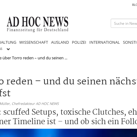
BL
HALTUNG
WISSENSCHAFT
AUSLAND
POLIZEI
INTERNATIONAL
SONSTI
GS
 über Torro reden – und du seinen ...
o reden – und du seinen näch
fst
 Müller,
Chefredakteur AD HOC NEWS
: scuffed Setups, toxische Clutches, eh
er Timeline ist – und ob sich ein Foll