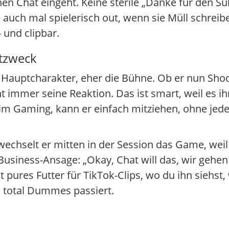
inen Chat eingeht. Keine sterile „Danke für den 
ute auch mal spielerisch out, wenn sie Müll schrei
 und clipbar.
stzweck
r Hauptcharakter, eher die Bühne. Ob er nun Sho
ht immer seine Reaktion. Das ist smart, weil es 
im Gaming, kann er einfach mitziehen, ohne jede
echselt er mitten in der Session das Game, weil 
Business-Ansage: „Okay, Chat will das, wir gehen 
t pures Futter für TikTok-Clips, wo du ihn siehst,
s total Dummes passiert.