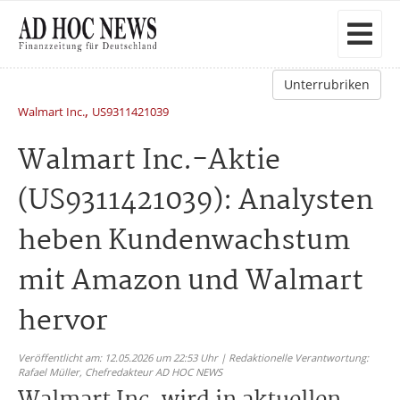
Unterrubriken
,
Walmart Inc.
US9311421039
Walmart Inc.-Aktie
(US9311421039): Analysten
heben Kundenwachstum
mit Amazon und Walmart
hervor
Veröffentlicht am: 12.05.2026 um 22:53 Uhr | Redaktionelle Verantwortung:
Rafael Müller,
Chefredakteur AD HOC NEWS