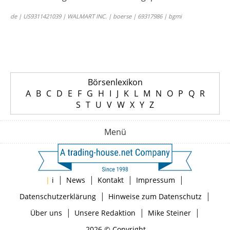
de | US9311421039 | WALMART INC. | boerse | 69317986 | bgmi
Börsenlexikon
A
B
C
D
E
F
G
H
I
J
K
L
M
N
O
P
Q
R
S
T
U
V
W
X
Y
Z
Menü
|
|
|
|
|
i
News
Kontakt
Impressum
|
|
Datenschutzerklärung
Hinweise zum Datenschutz
|
|
|
Über uns
Unsere Redaktion
Mike Steiner
2026 © Copyright