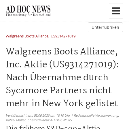
Unterrubriken
,
Walgreens Boots Alliance
US9314271019
Walgreens Boots Alliance,
Inc. Aktie (US9314271019):
Nach Übernahme durch
Sycamore Partners nicht
mehr in New York gelistet
Veröffentlicht am: 03.06.2026 um 16:10 Uhr | Redaktionelle Verantwortung:
Rafael Müller,
Chefredakteur AD HOC NEWS