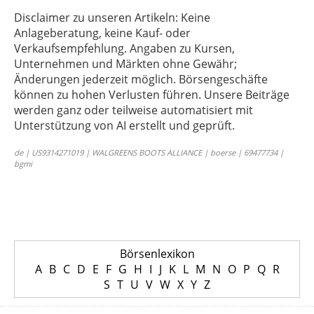
Disclaimer zu unseren Artikeln: Keine
Anlageberatung, keine Kauf- oder
Verkaufsempfehlung. Angaben zu Kursen,
Unternehmen und Märkten ohne Gewähr;
Änderungen jederzeit möglich. Börsengeschäfte
können zu hohen Verlusten führen. Unsere Beiträge
werden ganz oder teilweise automatisiert mit
Unterstützung von AI erstellt und geprüft.
de | US9314271019 | WALGREENS BOOTS ALLIANCE | boerse | 69477734 |
bgmi
Börsenlexikon
A
B
C
D
E
F
G
H
I
J
K
L
M
N
O
P
Q
R
S
T
U
V
W
X
Y
Z