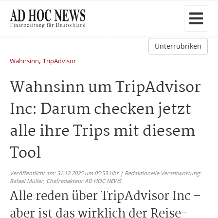
Unterrubriken
,
Wahnsinn
TripAdvisor
Wahnsinn um TripAdvisor
Inc: Darum checken jetzt
alle ihre Trips mit diesem
Tool
Veröffentlicht am: 31.12.2025 um 05:53 Uhr | Redaktionelle Verantwortung:
Rafael Müller,
Chefredakteur AD HOC NEWS
Alle reden über TripAdvisor Inc –
aber ist das wirklich der Reise-