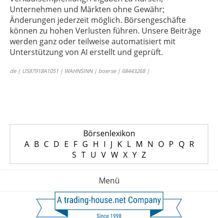
Unternehmen und Märkten ohne Gewähr;
Änderungen jederzeit möglich. Börsengeschäfte
können zu hohen Verlusten führen. Unsere Beiträge
werden ganz oder teilweise automatisiert mit
Unterstützung von AI erstellt und geprüft.
de | US87918A1051 | WAHNSINN | boerse | 68443268 |
Börsenlexikon
A
B
C
D
E
F
G
H
I
J
K
L
M
N
O
P
Q
R
S
T
U
V
W
X
Y
Z
Menü