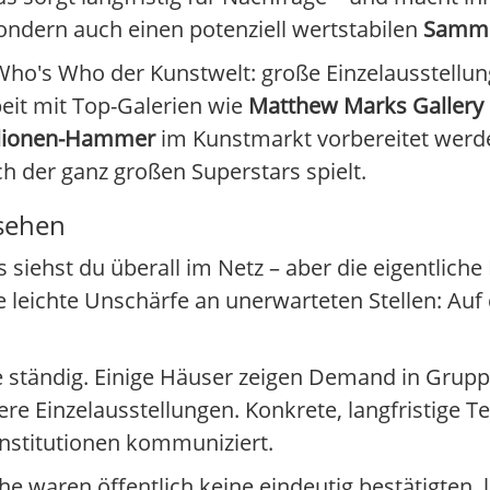
sondern auch einen potenziell wertstabilen
Samml
n Who's Who der Kunstwelt: große Einzelausstell
it mit Top-Galerien wie
Matthew Marks Gallery
llionen-Hammer
im Kunstmarkt vorbereitet werd
 der ganz großen Superstars spielt.
 sehen
ehst du überall im Netz – aber die eigentliche
die leichte Unschärfe an unerwarteten Stellen: A
e ständig. Einige Häuser zeigen Demand in Grup
e Einzelausstellungen. Konkrete, langfristige T
Institutionen kommuniziert.
 waren öffentlich keine eindeutig bestätigten, 