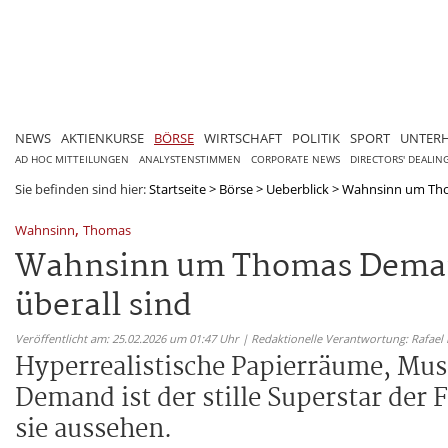
NEWS
AKTIENKURSE
BÖRSE
WIRTSCHAFT
POLITIK
SPORT
UNTER
AD HOC MITTEILUNGEN
ANALYSTENSTIMMEN
CORPORATE NEWS
DIRECTORS' DEALIN
Sie befinden sind hier:
Startseite
>
Börse
>
Ueberblick
>
Wahnsinn um Thom
,
Wahnsinn
Thomas
Wahnsinn um Thomas Demand
überall sind
Veröffentlicht am: 25.02.2026 um 01:47 Uhr | Redaktionelle Verantwortung: Rafael
Hyperrealistische Papierräume, Mu
Demand ist der stille Superstar der F
sie aussehen.