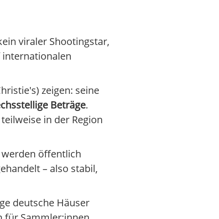
in viraler Shootingstar,
 internationalen
istie's) zeigen: seine
chsstellige Beträge
.
teilweise in der Region
 werden öffentlich
ehandelt – also stabil,
ige deutsche Häuser
hn für Sammler:innen