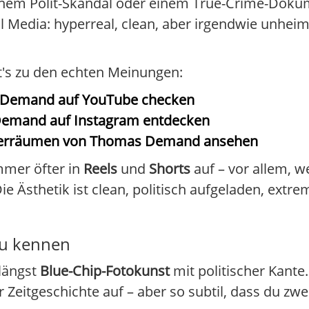
inem Polit-Skandal oder einem True-Crime-Dokum
 Media: hyperreal, clean, aber irgendwie unheimli
ht's zu den echten Meinungen:
s Demand auf YouTube checken
Demand auf Instagram entdecken
apierräumen von Thomas Demand ansehen
mmer öfter in
Reels
und
Shorts
auf – vor allem, 
 Ästhetik ist clean, politisch aufgeladen, extre
du kennen
längst
Blue-Chip-Fotokunst
mit politischer Kante.
Zeitgeschichte auf – aber so subtil, dass du zw