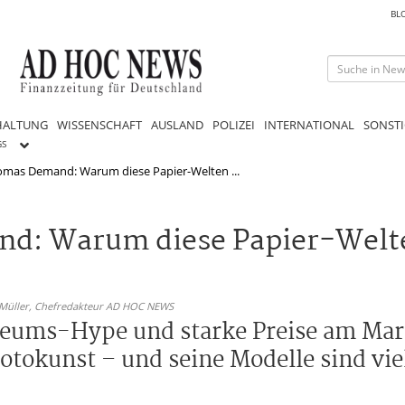
BL
HALTUNG
WISSENSCHAFT
AUSLAND
POLIZEI
INTERNATIONAL
SONSTI
GS
as Demand: Warum diese Papier-Welten ...
: Warum diese Papier-Welte
 Müller,
Chefredakteur AD HOC NEWS
seums-Hype und starke Preise am Ma
otokunst – und seine Modelle sind viel