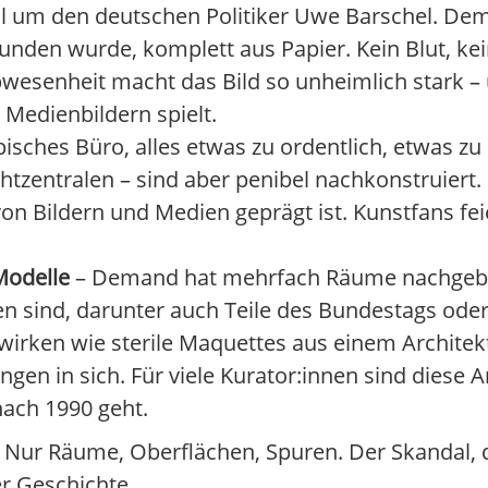
al um den deutschen Politiker Uwe Barschel. De
nden wurde, komplett aus Papier. Kein Blut, kei
bwesenheit macht das Bild so unheimlich stark 
Medienbildern spielt.
pisches Büro, alles etwas zu ordentlich, etwas z
zentralen – sind aber penibel nachkonstruiert. 
on Bildern und Medien geprägt ist. Kunstfans feie
Modelle
– Demand hat mehrfach Räume nachgebau
en sind, darunter auch Teile des Bundestags ode
wirken wie sterile Maquettes aus einem Architek
gen in sich. Für viele Kurator:innen sind diese 
ach 1990 geht.
. Nur Räume, Oberflächen, Spuren. Der Skandal, de
r Geschichte.