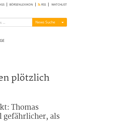
OGS
BÖRSENLEXIKON
RSS
WATCHLIST
Menü ein-/ausblenden
News Suche
GE
n plötzlich
rkt: Thomas
 gefährlicher, als