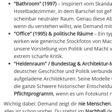
"Bathroom" (1997)
– Inspiriert vom Skand
Hotelbadezimmer, in dem Barschel tot gefu
scheinbar neutraler Raum. Genau diese A
wenn du verstehen willst, wie Demand mit 
"Office" (1995) & politische Räume
– Ein ty
wirken wie generische Stockfotos von Macht
unsere Vorstellung von Politik und Macht v
extrem scharfe Kritik.
"Heldenraum" / Bundestag & Architektur-
deutscher Geschichte und Politik verbund
aufgeladene Architekturen. Seine Modelle 
die ganze Schwere historischer Entscheidun
Pflichtprogramm
, wenn es um Fotokunst n
Wichtig dabei: Demand zeigt dir
nie Menschen
alles ist schon vorbei. Du stehst im
Nachhall
de