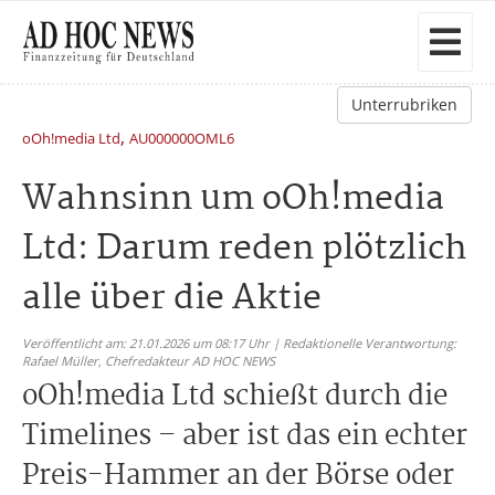
Unterrubriken
,
oOh!media Ltd
AU000000OML6
Wahnsinn um oOh!media
Ltd: Darum reden plötzlich
alle über die Aktie
Veröffentlicht am: 21.01.2026 um 08:17 Uhr | Redaktionelle Verantwortung:
Rafael Müller,
Chefredakteur AD HOC NEWS
oOh!media Ltd schießt durch die
Timelines – aber ist das ein echter
Preis-Hammer an der Börse oder