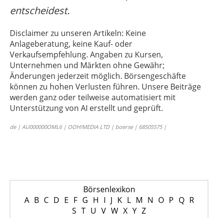
entscheidest.
Disclaimer zu unseren Artikeln: Keine
Anlageberatung, keine Kauf- oder
Verkaufsempfehlung. Angaben zu Kursen,
Unternehmen und Märkten ohne Gewähr;
Änderungen jederzeit möglich. Börsengeschäfte
können zu hohen Verlusten führen. Unsere Beiträge
werden ganz oder teilweise automatisiert mit
Unterstützung von AI erstellt und geprüft.
de | AU000000OML6 | OOH!MEDIA LTD | boerse | 68505575 |
Börsenlexikon
A
B
C
D
E
F
G
H
I
J
K
L
M
N
O
P
Q
R
S
T
U
V
W
X
Y
Z