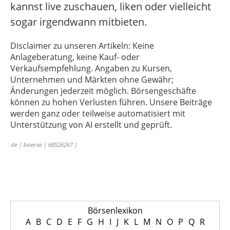
kannst live zuschauen, liken oder vielleicht
sogar irgendwann mitbieten.
Disclaimer zu unseren Artikeln: Keine
Anlageberatung, keine Kauf- oder
Verkaufsempfehlung. Angaben zu Kursen,
Unternehmen und Märkten ohne Gewähr;
Änderungen jederzeit möglich. Börsengeschäfte
können zu hohen Verlusten führen. Unsere Beiträge
werden ganz oder teilweise automatisiert mit
Unterstützung von AI erstellt und geprüft.
de | boerse | 68526267 |
Börsenlexikon
A
B
C
D
E
F
G
H
I
J
K
L
M
N
O
P
Q
R