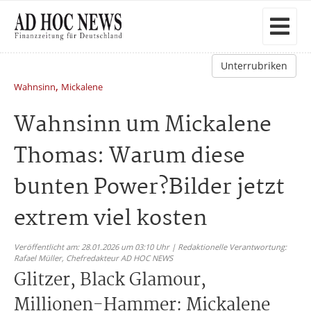
Unterrubriken
,
Wahnsinn
Mickalene
Wahnsinn um Mickalene
Thomas: Warum diese
bunten Power?Bilder jetzt
extrem viel kosten
Veröffentlicht am: 28.01.2026 um 03:10 Uhr | Redaktionelle Verantwortung:
Rafael Müller,
Chefredakteur AD HOC NEWS
Glitzer, Black Glamour,
Millionen-Hammer: Mickalene