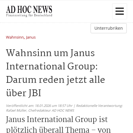
Unterrubriken
,
Wahnsinn
Janus
Wahnsinn um Janus
International Group:
Darum reden jetzt alle
über JBI
Veröffentlicht am: 18.01.2026 um 18:57 Uhr | Redaktionelle Verantwortung:
Rafael Müller,
Chefredakteur AD HOC NEWS
Janus International Group ist
plötzlich überall Thema – von