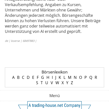
Verkaufsempfehlung. Angaben zu Kursen,
Unternehmen und Märkten ohne Gewähr;
Änderungen jederzeit möglich. Börsengeschäfte
können zu hohen Verlusten führen. Unsere Beiträge
werden ganz oder teilweise automatisiert mit
Unterstützung von AI erstellt und geprüft.
de | boerse | 68497883 |
Börsenlexikon
A
B
C
D
E
F
G
H
I
J
K
L
M
N
O
P
Q
R
S
T
U
V
W
X
Y
Z
Menü