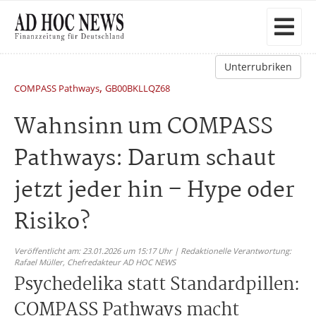
Unterrubriken
,
COMPASS Pathways
GB00BKLLQZ68
Wahnsinn um COMPASS
Pathways: Darum schaut
jetzt jeder hin – Hype oder
Risiko?
Veröffentlicht am: 23.01.2026 um 15:17 Uhr | Redaktionelle Verantwortung:
Rafael Müller,
Chefredakteur AD HOC NEWS
Psychedelika statt Standardpillen:
COMPASS Pathways macht