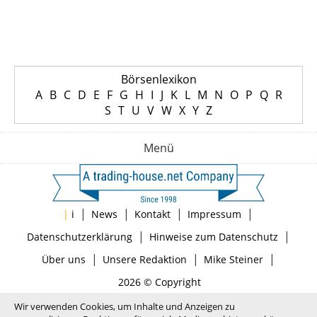
Börsenlexikon
A
B
C
D
E
F
G
H
I
J
K
L
M
N
O
P
Q
R
S
T
U
V
W
X
Y
Z
Menü
|
|
|
|
|
i
News
Kontakt
Impressum
|
|
Datenschutzerklärung
Hinweise zum Datenschutz
|
|
|
Über uns
Unsere Redaktion
Mike Steiner
2026 © Copyright
Wir verwenden Cookies, um Inhalte und Anzeigen zu