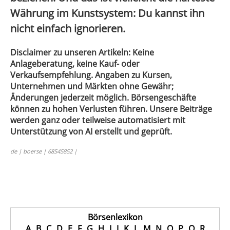
Währung im Kunstsystem:
Du kannst ihn
nicht einfach ignorieren.
Disclaimer zu unseren Artikeln: Keine
Anlageberatung, keine Kauf- oder
Verkaufsempfehlung. Angaben zu Kursen,
Unternehmen und Märkten ohne Gewähr;
Änderungen jederzeit möglich. Börsengeschäfte
können zu hohen Verlusten führen. Unsere Beiträge
werden ganz oder teilweise automatisiert mit
Unterstützung von AI erstellt und geprüft.
de | boerse | 68545852 |
Börsenlexikon
A
B
C
D
E
F
G
H
I
J
K
L
M
N
O
P
Q
R