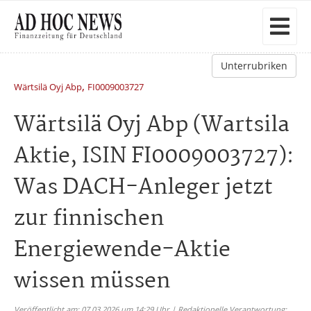
Unterrubriken
,
Wärtsilä Oyj Abp
FI0009003727
Wärtsilä Oyj Abp (Wartsila
Aktie, ISIN FI0009003727):
Was DACH-Anleger jetzt
zur finnischen
Energiewende-Aktie
wissen müssen
Veröffentlicht am: 07.03.2026 um 14:29 Uhr | Redaktionelle Verantwortung: