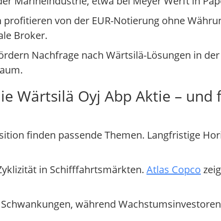
er Marineindustrie, etwa bei Meyer Werft in Pa
n profitieren von der EUR-Notierung ohne Währu
ale Broker.
ördern Nachfrage nach Wärtsilä-Lösungen in der
Raum.
ie Wärtsilä Oyj Abp Aktie – und 
sition finden passende Themen. Langfristige Hor
Zyklizität in Schifffahrtsmärkten.
Atlas Copco
zeig
lle Schwankungen, während Wachstumsinvestoren