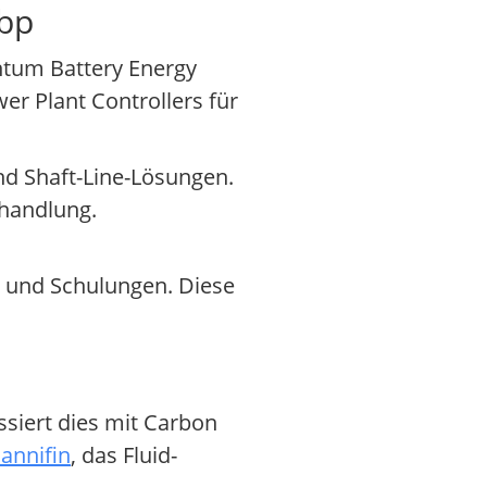
Abp
ntum Battery Energy
er Plant Controllers für
d Shaft-Line-Lösungen.
handlung.
s und Schulungen. Diese
siert dies mit Carbon
annifin
, das Fluid-