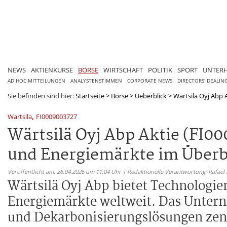
NEWS
AKTIENKURSE
BÖRSE
WIRTSCHAFT
POLITIK
SPORT
UNTER
AD HOC MITTEILUNGEN
ANALYSTENSTIMMEN
CORPORATE NEWS
DIRECTORS' DEALIN
Sie befinden sind hier:
Startseite
>
Börse
>
Ueberblick
>
Wärtsilä Oyj Abp A
,
Wartsila
FI0009003727
Wärtsilä Oyj Abp Aktie (FI0
und Energiemärkte im Überb
Veröffentlicht am: 26.04.2026 um 11:04 Uhr | Redaktionelle Verantwortung: Rafael
Wärtsilä Oyj Abp bietet Technologi
Energiemärkte weltweit. Das Untern
und Dekarbonisierungslösungen zent