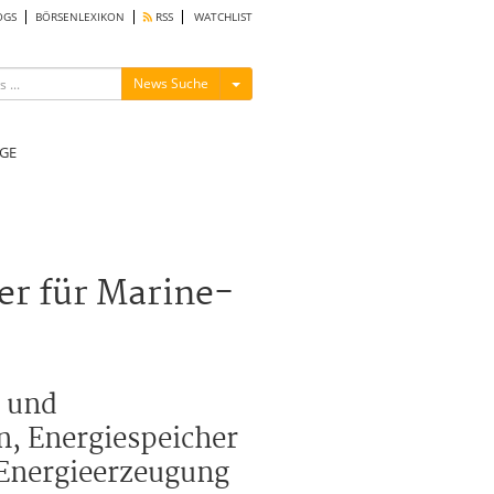
OGS
BÖRSENLEXIKON
RSS
WATCHLIST
Menü ein-/ausblenden
News Suche
GE
er für Marine-
- und
n, Energiespeicher
 Energieerzeugung