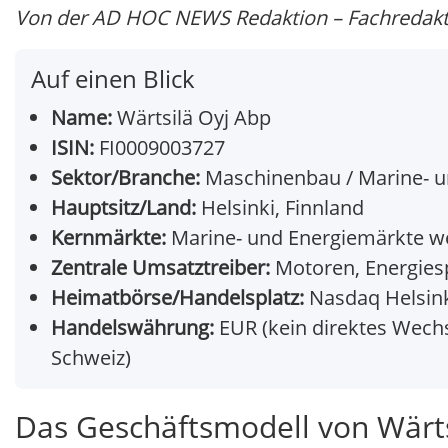
Von der AD HOC NEWS Redaktion – Fachredakt
Auf einen Blick
Name:
Wärtsilä Oyj Abp
ISIN:
FI0009003727
Sektor/Branche:
Maschinenbau / Marine- u
Hauptsitz/Land:
Helsinki, Finnland
Kernmärkte:
Marine- und Energiemärkte we
Zentrale Umsatztreiber:
Motoren, Energiesp
Heimatbörse/Handelsplatz:
Nasdaq Helsin
Handelswährung:
EUR (kein direktes Wechs
Schweiz)
Das Geschäftsmodell von Wärts