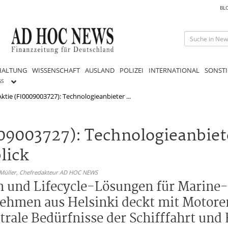
BL
HALTUNG
WISSENSCHAFT
AUSLAND
POLIZEI
INTERNATIONAL
SONSTI
GS
ktie (FI0009003727): Technologieanbieter ...
009003727): Technologieanbiet
lick
 Müller,
Chefredakteur AD HOC NEWS
en und Lifecycle-Lösungen für Marine
ehmen aus Helsinki deckt mit Motore
rale Bedürfnisse der Schifffahrt und