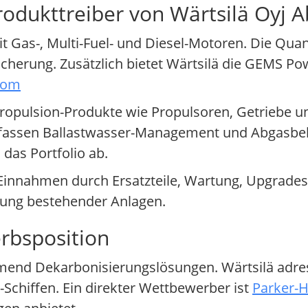
rodukttreiber von Wärtsilä Oyj 
t Gas-, Multi-Fuel- und Diesel-Motoren. Die Qua
herung. Zusätzlich bietet Wärtsilä die GEMS Pow
com
opulsion-Produkte wie Propulsoren, Getriebe un
mfassen Ballastwasser-Management und Abgasbe
das Portfolio ab.
 Einnahmen durch Ersatzteile, Wartung, Upgrade
rung bestehender Anlagen.
rbsposition
end Dekarbonisierungslösungen. Wärtsilä adres
Schiffen. Ein direkter Wettbewerber ist
Parker-H