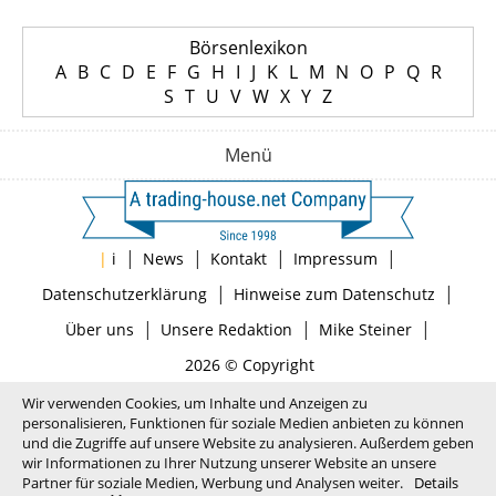
Börsenlexikon
A
B
C
D
E
F
G
H
I
J
K
L
M
N
O
P
Q
R
S
T
U
V
W
X
Y
Z
Menü
|
|
|
|
|
i
News
Kontakt
Impressum
|
|
Datenschutzerklärung
Hinweise zum Datenschutz
|
|
|
Über uns
Unsere Redaktion
Mike Steiner
2026 © Copyright
Wir verwenden Cookies, um Inhalte und Anzeigen zu
personalisieren, Funktionen für soziale Medien anbieten zu können
und die Zugriffe auf unsere Website zu analysieren. Außerdem geben
wir Informationen zu Ihrer Nutzung unserer Website an unsere
Partner für soziale Medien, Werbung und Analysen weiter.
Details