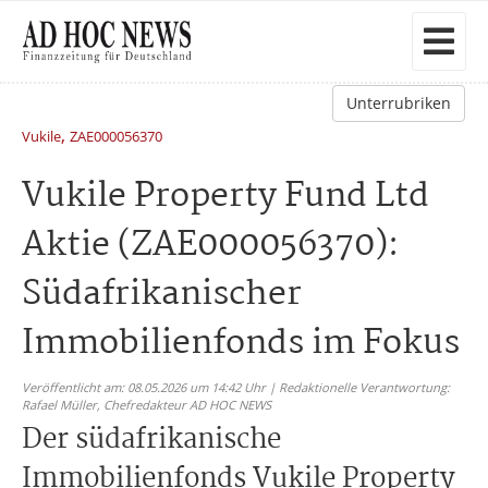
Unterrubriken
,
Vukile
ZAE000056370
Vukile Property Fund Ltd
Aktie (ZAE000056370):
Südafrikanischer
Immobilienfonds im Fokus
Veröffentlicht am: 08.05.2026 um 14:42 Uhr | Redaktionelle Verantwortung:
Rafael Müller,
Chefredakteur AD HOC NEWS
Der südafrikanische
Immobilienfonds Vukile Property