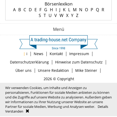
Börsenlexikon
A
B
C
D
E
F
G
H
I
J
K
L
M
N
O
P
Q
R
S
T
U
V
W
X
Y
Z
Menü
|
|
|
|
|
i
News
Kontakt
Impressum
|
|
Datenschutzerklärung
Hinweise zum Datenschutz
|
|
|
Über uns
Unsere Redaktion
Mike Steiner
2026 © Copyright
Wir verwenden Cookies, um Inhalte und Anzeigen zu
personalisieren, Funktionen für soziale Medien anbieten zu können
und die Zugriffe auf unsere Website zu analysieren. Außerdem geben
wir Informationen zu Ihrer Nutzung unserer Website an unsere
Partner für soziale Medien, Werbung und Analysen weiter.
Details
Verstanden